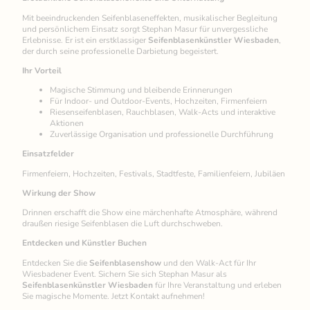
Mit beeindruckenden Seifenblaseneffekten, musikalischer Begleitung
und persönlichem Einsatz sorgt Stephan Masur für unvergessliche
Erlebnisse. Er ist ein erstklassiger
Seifenblasenkünstler Wiesbaden
,
der durch seine professionelle Darbietung begeistert.
Ihr Vorteil
Magische Stimmung und bleibende Erinnerungen
Für Indoor- und Outdoor-Events, Hochzeiten, Firmenfeiern
Riesenseifenblasen, Rauchblasen, Walk-Acts und interaktive
Aktionen
Zuverlässige Organisation und professionelle Durchführung
Einsatzfelder
Firmenfeiern, Hochzeiten, Festivals, Stadtfeste, Familienfeiern, Jubiläen
Wirkung der Show
Drinnen erschafft die Show eine märchenhafte Atmosphäre, während
draußen riesige Seifenblasen die Luft durchschweben.
Entdecken und Künstler Buchen
Entdecken Sie die
Seifenblasenshow
und den Walk-Act für Ihr
Wiesbadener Event. Sichern Sie sich Stephan Masur als
Seifenblasenkünstler Wiesbaden
für Ihre Veranstaltung und erleben
Sie magische Momente. Jetzt Kontakt aufnehmen!