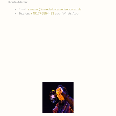
Kontaktdaten:
Email:
s.masur@wunderbare-seifenblasen.de
Telefon:
+491776554433
auch Whats App