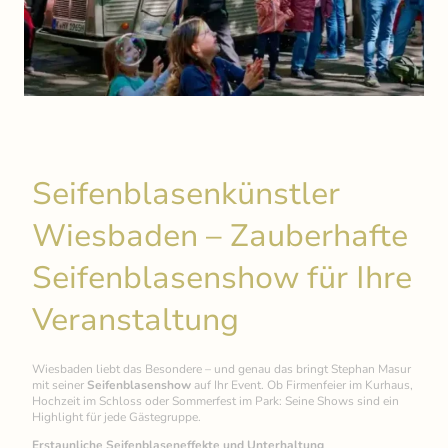
Seifenblasenkünstler
Wiesbaden – Zauberhafte
Seifenblasenshow für Ihre
Veranstaltung
Wiesbaden liebt das Besondere – und genau das bringt Stephan Masur
mit seiner
Seifenblasenshow
auf Ihr Event. Ob Firmenfeier im Kurhaus,
Hochzeit im Schloss oder Sommerfest im Park: Seine Shows sind ein
Highlight für jede Gästegruppe.
Erstaunliche Seifenblaseneffekte und Unterhaltung