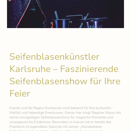
Seifenblasenkünstler
Karlsruhe – Faszinierende
Seifenblasenshow für Ihre
Feier
Kassel und die Region Kurhessen sind bekannt für ihre kulturelle
Vielfalt und lebendige Eventszene. Genau hier sorgt Stephan Masur mit
seiner einzigartigen Seifenblasenshow für magische Momente und
unvergessliche Erlebnisse. Besonders in Kassel hat er bereits das
Publikum im legendären Starclub mit seinen „Wunderbaren