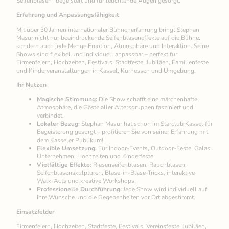
Seifenblasen“ begeistert und für leuchtende Augen gesorgt.
Erfahrung und Anpassungsfähigkeit
Mit über 30 Jahren internationaler Bühnenerfahrung bringt Stephan
Masur nicht nur beeindruckende Seifenblaseneffekte auf die Bühne,
sondern auch jede Menge Emotion, Atmosphäre und Interaktion. Seine
Shows sind flexibel und individuell anpassbar – perfekt für
Firmenfeiern, Hochzeiten, Festivals, Stadtfeste, Jubiläen, Familienfeste
und Kinderveranstaltungen in Kassel, Kurhessen und Umgebung.
Ihr Nutzen
Magische Stimmung:
Die Show schafft eine märchenhafte
Atmosphäre, die Gäste aller Altersgruppen fasziniert und
verbindet.
Lokaler Bezug:
Stephan Masur hat schon im Starclub Kassel für
Begeisterung gesorgt – profitieren Sie von seiner Erfahrung mit
dem Kasseler Publikum!
Flexible Umsetzung:
Für Indoor-Events, Outdoor-Feste, Galas,
Unternehmen, Hochzeiten und Kinderfeste.
Vielfältige Effekte:
Riesenseifenblasen, Rauchblasen,
Seifenblasenskulpturen, Blase-in-Blase-Tricks, interaktive
Walk-Acts und kreative Workshops.
Professionelle Durchführung:
Jede Show wird individuell auf
Ihre Wünsche und die Gegebenheiten vor Ort abgestimmt.
Einsatzfelder
Firmenfeiern, Hochzeiten, Stadtfeste, Festivals, Vereinsfeste, Jubiläen,