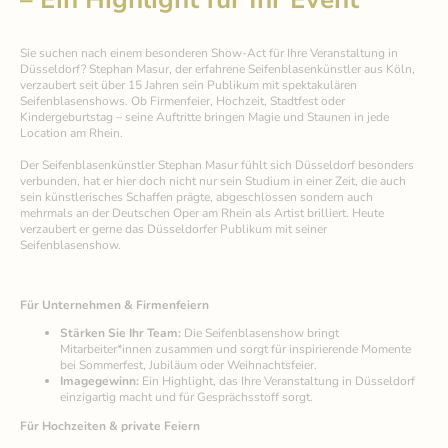
– Ein Highlight für Ihr Event
Sie suchen nach einem besonderen Show-Act für Ihre Veranstaltung in
Düsseldorf? Stephan Masur, der erfahrene Seifenblasenkünstler aus Köln,
verzaubert seit über 15 Jahren sein Publikum mit spektakulären
Seifenblasenshows. Ob Firmenfeier, Hochzeit, Stadtfest oder
Kindergeburtstag – seine Auftritte bringen Magie und Staunen in jede
Location am Rhein.
Der Seifenblasenkünstler Stephan Masur fühlt sich Düsseldorf besonders
verbunden, hat er hier doch nicht nur sein Studium in einer Zeit, die auch
sein künstlerisches Schaffen prägte, abgeschlossen sondern auch
mehrmals an der Deutschen Oper am Rhein als Artist brilliert. Heute
verzaubert er gerne das Düsseldorfer Publikum mit seiner
Seifenblasenshow.
Für Unternehmen & Firmenfeiern
Stärken Sie Ihr Team:
Die Seifenblasenshow bringt
Mitarbeiter*innen zusammen und sorgt für inspirierende Momente
bei Sommerfest, Jubiläum oder Weihnachtsfeier.
Imagegewinn:
Ein Highlight, das Ihre Veranstaltung in Düsseldorf
einzigartig macht und für Gesprächsstoff sorgt.
Für Hochzeiten & private Feiern