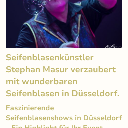
Seifenblasenkünstler
Stephan Masur verzaubert
mit wunderbaren
Seifenblasen in Düsseldorf.
Faszinierende
Seifenblasenshows in Düsseldorf