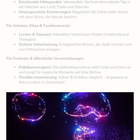
Emotionale Höhepunkte:
Verwandeln Sie Ihren besonderen Tag in
ein Märchen aus Licht, Farbe und Staunen.
Unvergessliche Erinnerungen:
Begeistern Sie Gäste jeden Alters
mit einer Show, die Herzen berührt.
Für Schulen, Kitas & Familienevents
Lernen & Staunen:
Interaktive Workshops fördern Kreativität und
Teamgeist.
Sichere Unterhaltung:
Kindgerechte Shows, die Spaß machen und
zum Mitmachen anregen.
Für Festivals & öffentliche Veranstaltungen
Publikumsmagnet:
Die Seifenblasenshow zieht Groß und Klein an
und sorgt für magische Momente auf Ihrer Bühne.
Flexible Inszenierung:
Indoor & Outdoor möglich – angepasst an
Ihre Location in Düsseldorf.