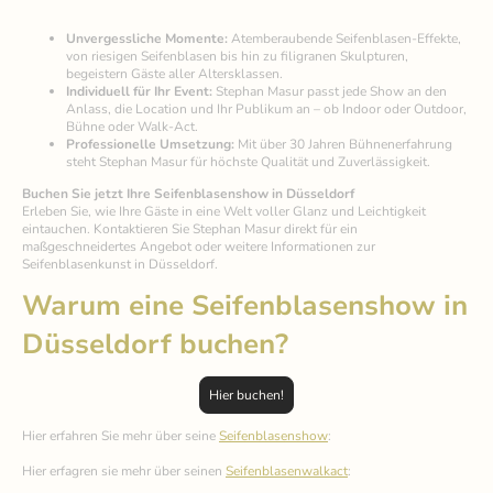
Unvergessliche Momente:
Atemberaubende Seifenblasen-Effekte,
von riesigen Seifenblasen bis hin zu filigranen Skulpturen,
begeistern Gäste aller Altersklassen.
Individuell für Ihr Event:
Stephan Masur passt jede Show an den
Anlass, die Location und Ihr Publikum an – ob Indoor oder Outdoor,
Bühne oder Walk-Act.
Professionelle Umsetzung:
Mit über 30 Jahren Bühnenerfahrung
steht Stephan Masur für höchste Qualität und Zuverlässigkeit.
Buchen Sie jetzt Ihre Seifenblasenshow in Düsseldorf
Erleben Sie, wie Ihre Gäste in eine Welt voller Glanz und Leichtigkeit
eintauchen. Kontaktieren Sie Stephan Masur direkt für ein
maßgeschneidertes Angebot oder weitere Informationen zur
Seifenblasenkunst in Düsseldorf.
Warum eine Seifenblasenshow in
Düsseldorf buchen?
Hier buchen!
Hier erfahren Sie mehr über seine
Seifenblasenshow
:
Hier erfagren sie mehr über seinen
Seifenblasenwalkact
: