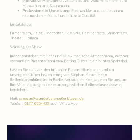
Interaktive Highlights:
Workshops und Walk-Acts laden zum
Mitmachen und Staunen ein.
Professionelle Umsetzung:
Stephan Masur garantiert einen
reibungslosen Ablauf und höchste Qualität.
Einsatzfelder:
Firmenfeiern, Galas, Hochzeiten, Festivals, Familienfeste, Straßenfeste,
Theater, Jubiläen
Wirkung der Show:
Indoor entstehen mit Licht und Musik magische Atmosphären, outdoor
verwandeln Riesenseifenblasen Berlins Plätze in ein buntes Spektakel.
Lassen Sie sich von den brillanten Riesenseifenblasen und der
unvergleichlichen Inszenierung von Stephan Masur, Ihrem
Seifenblasenkünstler in Berlin
, verzaubern. Kontaktieren Sie uns, um
Ihre Veranstaltung mit einer unvergesslichen
Seifenblasenshow
zu
bereichern.
Mail:
s.masur@wunderbare-seifenblasen.de
Telefon:
0177 6554433
auch WhatsApp