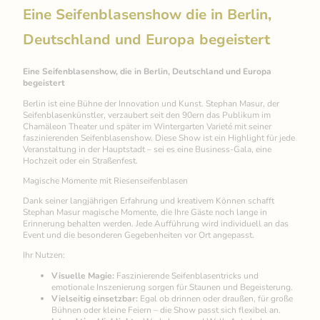
Eine Seifenblasenshow die in Berlin,
Deutschland und Europa begeistert
Eine Seifenblasenshow, die in Berlin, Deutschland und Europa
begeistert
Berlin ist eine Bühne der Innovation und Kunst. Stephan Masur, der
Seifenblasenkünstler, verzaubert seit den 90ern das Publikum im
Chamäleon Theater und später im Wintergarten Varieté mit seiner
faszinierenden Seifenblasenshow. Diese Show ist ein Highlight für jede
Veranstaltung in der Hauptstadt – sei es eine Business-Gala, eine
Hochzeit oder ein Straßenfest.
Magische Momente mit Riesenseifenblasen
Dank seiner langjährigen Erfahrung und kreativem Können schafft
Stephan Masur magische Momente, die Ihre Gäste noch lange in
Erinnerung behalten werden. Jede Aufführung wird individuell an das
Event und die besonderen Gegebenheiten vor Ort angepasst.
Ihr Nutzen:
Visuelle Magie:
Faszinierende Seifenblasentricks und
emotionale Inszenierung sorgen für Staunen und Begeisterung.
Vielseitig einsetzbar:
Egal ob drinnen oder draußen, für große
Bühnen oder kleine Feiern – die Show passt sich flexibel an.